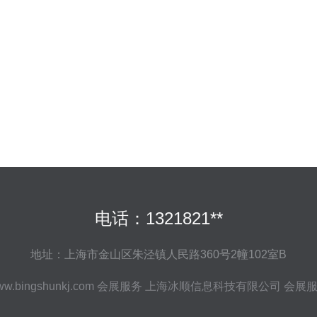
电话：1321821**
地址：上海市金山区朱泾镇人民路360号2幢102室B
w.bingshunkj.com
会展服务
上海冰顺信息科技有限公司
会展